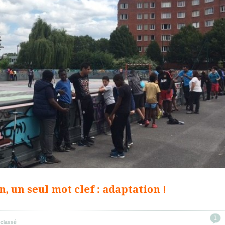
n, un seul mot clef : adaptation !
1
classé