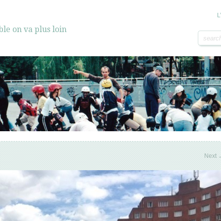
L
ble on va plus loin
Next