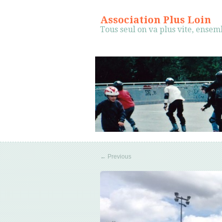
Association Plus Loin
Tous seul on va plus vite, ensem
←
Previous